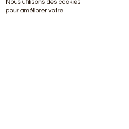
Nous utilisons des cookies
pour améliorer votre
expérience sur notre site.
Vous pouvez choisir de
refuser les cookies via les
paramètres de votre
navigateur, mais cela peut
affecter certaines
fonctionnalités du site.
Contact
4, impasse Jean-Pagès
33140 Villenave-d'Ornon